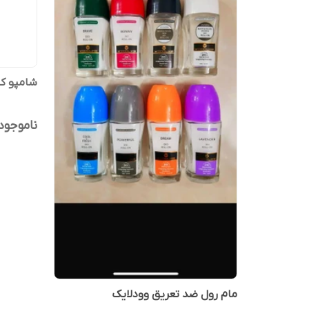
شامپو کلیر 
ناموجود
مام رول ضد تعریق وودلایک