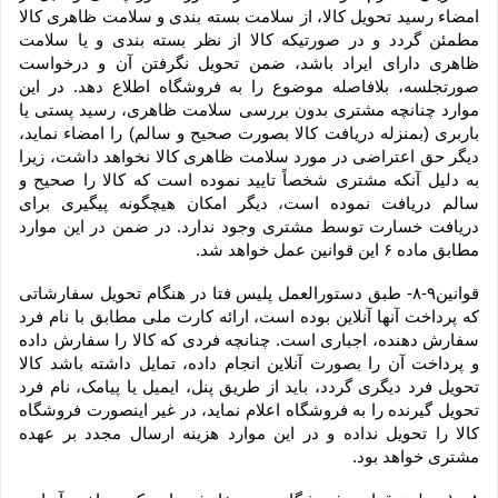
امضاء رسید تحویل کالا، از سلامت بسته بندی و سلامت ظاهری کالا 
مطمئن گردد و در صورتیکه کالا از نظر بسته بندی و یا سلامت 
ظاهری دارای ایراد باشد، ضمن تحویل نگرفتن آن و درخواست 
صورتجلسه، بلافاصله موضوع را به فروشگاه اطلاع دهد. در این 
موارد چنانچه مشتری بدون بررسی سلامت ظاهری، رسید پستی یا 
باربری (بمنزله دریافت کالا بصورت صحیح و سالم) را امضاء نماید، 
دیگر حق اعتراضی در مورد سلامت ظاهری کالا نخواهد داشت، زیرا 
به دلیل آنکه مشتری شخصاً تایید نموده است که کالا را صحیح و 
سالم دریافت نموده است، دیگر امکان هیچگونه پیگیری برای 
دریافت خسارت توسط مشتری وجود ندارد. در ضمن در این موارد 
مطابق ماده ۶ این قوانین عمل خواهد شد.
قوانین۹-۸- طبق دستورالعمل پلیس فتا در هنگام تحویل سفارشاتی 
که پرداخت آنها آنلاین بوده است، ارائه کارت ملی مطابق با نام فرد 
سفارش دهنده، اجباری است. چنانچه فردی که کالا را سفارش داده 
و پرداخت آن را بصورت آنلاین انجام داده، تمایل داشته باشد کالا 
تحویل فرد دیگری گردد، باید از طریق پنل، ایمیل یا پیامک، نام فرد 
تحویل گیرنده را به فروشگاه اعلام نماید، در غیر اینصورت فروشگاه 
کالا را تحویل نداده و در این موارد هزینه ارسال مجدد بر عهده 
مشتری خواهد بود.