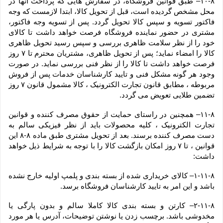
۱۰-۸– طبق قوانین فروشگاه، در سفارش هایی که پرداخت آنها در 
محل مشخص گردیده است، قبل از تحویل کالا، ابتدا لازمست که وجه 
فاکتور تسویه و سپس کالا تحویل گردد. پس از تسویه وجه فاکتور، 
مشتری در حضور نماینده فروشگاه فرصت خواهد داشت تا کالای 
خود را از نظر سلامت ظاهری بررسی و سپس رسید تحویل ظاهری 
کالا را امضاء نماید؛ پس از تحویل ظاهری، مشتریان محترم تا ۷ روز 
فرصت خواهد داشت تا کالا را از نظر فنی بررسی نماید. در صورت 
وجود هر گونه مشکل فنی و تایید کارشناسان خدمات پس از فروش 
مربوطه ، مطابق قانون تجارت الکترونیک ، کالا مشمول قانون ۷ روز 
تضمین طلایی تعویض می گردد.
۱۱-۸– همچنین در راستای حمایت از حقوق مصرف کننده و قوانین 
تجارت الکترونیک ، کلیه محصولات باید از نظر فیزیکی سالم به 
دست مصرف کننده برسند. بعد از تحویل مشتری طبق ماده ۸-۸ این 
قوانین ، تا ۷ روز امکان بازگشت کالا را با توجه به شرایط ذیل خواهد 
داشت:
۱-۱۱-۸– کالای خریداری شده از بسته بندی و پلمپ اولیه خارج نشده 
باشد و این امر به تایید کارشناسان فروشگاه برسد.
۲-۱۱-۸– کارتن و بسته بندی کالا کاملا سالم و بدون پارگی یا 
مخدوشی باشد. برچسب زدن یا نوشتن توضیحات، آدرس یا هر مورد 