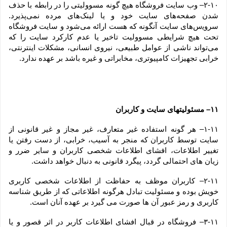
۲-۱۰– وب ‏‌سایت فروشگاه هیچ گونه مسوولیتی را در رابطه با حذف 
شدن صفحه‏‌های سایت خود و یا لینک‏‌های مرده نمی‌‏پذیرد. 
سروﻳس‌‏های سایت آن‏گونه که هست ارائه می‏‌شود و سایت فروشگاه 
تحت هیچ شرایطی مسوولیت تاخیر یا عدم کارکرد سایت را که 
می‌تواند ناشى از عوامل طبیعى، نیروى انسانی، مشکلات اینترنتى، 
خرابی تجهیزات کامپیوترى، مخابراتى و غیره باشد بر عهده ندارد.
۱۱– مسئولیتهای سایت و کاربران
۱-۱۱– هر گونه استفاده غیر متعارف، غیر مجاز و غیر قانونی از 
سایت توسط کاربران که منجر به آسیب، خرابی، از دست رفتن یا 
تغییر اطلاعات، افشای اطلاعات شخصی کاربران و سایر ضرر و 
زیان های احتمالی گردد، پیگرد قانونی به دنبال خواهد داشت.
۲-۱۱– کاربران موظف به حفاظت از اطلاعات شخصی کاربری 
خویش بوده و مسئولیت تبادل هرگونه اطلاعاتی که از طریق شناسه 
کاربری و رمز عبور آن ها صورت می گیرد بر عهده آنان است.
۳-۱۱– فروشگاه در قبال افشای اطلاعات کاربر در اثر قصور و یا 