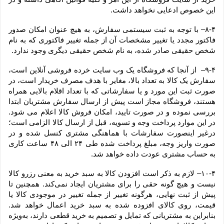
این خصوص ادعایی نخواهد داشت.
۸-۴– با توجه به ثبت سیستمی سفارش، به هیچ عنوان امکان صدور 
فاکتور مجدد یا تغییر مشخصات آن از جمله تغییر فاکتوری که به نام 
شخص حقیقی صادر شده، به نام شخص حقیقی دیگری وجود ندارد.
۹-۴–  از آنجا که فروشگاه یک وب ‌سایت خرده‌ فروشی آنلاین است، 
سفارش یک کالا به تعداد بالا، مغایر با هدف مصرف خریدار است، در 
صورت ثبت این مورد و یا سفارشاتی که با تعداد اقلام بالایی همراه 
هستند، فروشگاه مجاز است پیش از ارسال سفارش مشتریان ابتدا 
بررسی نموده و در صورت تایید، امکان فروش کالا اعلام می شود. 
در این موارد پرداخت وجه و تسویه، قبل از ارسال کالا الزامی است؛ 
درغیر اینصورت سفارشات با هماهنگی مشتری کنسل شده و در 
صورت واریز وجه، مبلغ پرداخت شده طی ۲۴ الی ۴۸ ساعت کاری 
به حساب مشتری عودت داده خواهد شد.
۱۰-۴– لازم به ذکر است افزودن کالا به سبد خرید به معنی رزرو کالا 
نیست و هیچ گونه حقی را برای مشتریان ایجاد نمی‌کند. همچنین تا 
پیش از ثبت نهایی، هرگونه تغییر از جمله تغییر در موجودی کالا یا 
قیمت، روی کالای افزوده شده به سبد خرید اعمال خواهد شد. 
بنابراین به مشتریانی که تمایل و تصمیم به خرید قطعی دارند، به‌ویژه 