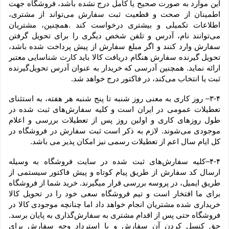
این موارد به صورت صحیح یا کامل درج نشده باشد، فروشگاه جهت 
اطمینان از صحت و قطعیت ثبت سفارش می‌تواند از مشتری، 
اطلاعات تکمیلی و بیشتری درخواست کند .همچنین، مشتریان 
می‌توانند نام، آدرس و تلفن شخص دیگری را برای تحویل گرفتن 
سفارش وارد کنند و اگر مبلغ سفارش از پیش پرداخت شده باشد، 
تحویل گیرنده سفارش هنگام دریافت کالا باید کارت شناسایی معتبر 
ارائه نماید. همچنین آدرسی که خریدار به عنوان آدرس تحویل‌گیرنده 
ثبت یا انتخاب می‌کند، در فاکتور درج خواهد شد.
۳-۴– روز کاری به معنی روز شنبه تا پنج شنبه هر هفته، به استثنای 
تعطیلات عمومی در ایران است و کلیه سفارش‏‌های ثبت شده در 
طول روزهای کاری و اولین روز پس از تعطیلات بررسی و اعلام 
موجودی می‌‏شوند. لازم به ذکر است ثبت سفارش در فروشگاه در 
کل ایام سال اعم از تعطیلات رسمی نیز امکان پذیر می باشد.
۴-۴–کلیه سفارش‌‏های ثبت شده در سایت فروشگاه به وسیله 
ارسال کد سفارش از طریق پیام کوتاه و پیش فاکتور سیستمی از 
طریق ایمیل، در پروسه بررسی قرار میگیرند. خرید شما از فروشگاه 
برای ما افتخار است و تیم فروشگاه سعی خود را در تحویل کالا 
خریداری شده مشتریان انجام خواهد داد اما چنانچه موجودی کالا در 
فروشگاه حتی پس از اقدام مشتری به سفارش‌‏گذاری به پایان برسد. 
حق کنسل کردن آن سفارش و یا استرداد وجه سفارش برای 