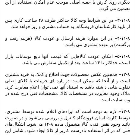
دیگری روی کارتن یا جعبه اصلی موجب عدم امکان استفاده از این 
تضمین می گردد.
۳-۱۱-۸– در این شرایط وجه کالا حداکثر ظرف ۴۸ ساعت کاری پس 
از تایید کارشناسان فروشگاه، به حساب مشتری واریز خواهد شد.
۴-۱۱-۸– در این موارد هزینه ارسال و عودت کالا (هزینه رفت و 
برگشت) بر عهده مشتری می باشد.
۵-۱۱-۸– امکان عودت کالاهایی که قیمت آنها تابع نوسانات بازار 
است، حداکثر تا ۲۴ ساعت بعد از تکمیل سفارش می باشد.
۱۲-۸– همچنین عکس محصولات جهت اطلاع و کمک به خرید مشتری 
است و از آنجا که ممکن است در پاره ای جزییات با کالای اصلی 
تفاوت هایی داشته باشد به استناد آنها نمی توان اعلام مغایرت کرد. 
ملاک وجود مغایرت در مشخصات کالا، مشخصات فنی درج شده در 
وب سایت است.
۱۳-۸– لازم به توجه است که ایرادهای اعلام شده توسط مشتری، 
توسط کارشناسان فروشگاه کنترل و بررسی می‏‌شود و در صورت 
تائید وجود نقص فنی، کالا مشمول ماده ۸-۱۴ می‏‌شود. اشکال‏‌های 
فنی که در اثر استفاده نادرست کاربر از کالا ایجاد شود، شامل این 