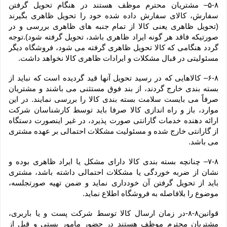
۵-۸– مشتریان محترم موظف هستند در هنگام تحویل گرفتن 
سفارش، کالای سفارش داده شده خود را تحویل ظاهری بگیرند 
(تحویل ظاهری یعنی کالا از تمام جنبه های ظاهری بررسی و در 
صورتیکه فاقد هر گونه ایراد ظاهری باشد، تحویل گرفته شود).توجه 
گردد هنگامی که کالا تحویل ظاهری گرفته می شود، فروشگاه دیگر 
مسئولیتی در قبال مشکلات و ایرادات ظاهری کالا نخواهد داشت.
۶-۸– کالاهایی که در رسید تحویل آنها قید گردیده است که نباید از 
بسته بندی خارج گردند، از بند فوق مستثنی می باشند و مشتریان 
صرفاً می بایست سلامت بسته بندی کالا را بررسی نمایند. در این 
موارد، باز و راه اندازی کالا صرفا باید توسط کارشناسان شرکت 
ارائه دهنده خدمات گارانتی صورت پذیرد، در غیر اینصورت دستگاه 
از گارانتی خارج شده و مسئولیت مشکلات احتمالی بر عهده مشتری 
می باشد.
۷-۸– چنانچه بسته بندی کالا دارای مشکل یا ایراد ظاهری بوده و 
نشان از ضربه خوردگی یا مشکلات احتمالی داشته باشد، مشتری 
باید از تحویل گرفتن آن خودداری نماید و ضمن تهیه صورتجلسه، 
موضوع را بلافاصله به فروشگاه اطلاع نماید.
قوانین۸-۸-در زمان ارسال کالا توسط شرکت پست و یا باربری، 
مشتریان محترم موظف هستند در حضور مامور پستی و قبل از 