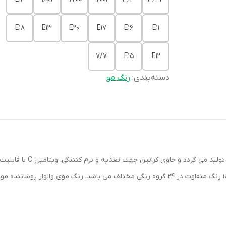
E18
E13
E20
E17
E16
E11
7/7
E15
E12
دسته‌بندی
:
رنگ مو
رنگ موی وال وار تحت لیسانس 
گندم می باشد. رنگ موی وال وار دارای طیف رنگی با 108 رنگ متفاوت در 24 گروه رنگی مختلف می 