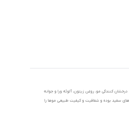
شرکت کاراسای اسپانیا تولید می گردد و حاوی کراتین جهت تغذیه و نرم کنندگی، ویتامین C با قابلیت درخشان کنندگی مو، روغن زیتون، آلوئه ورا و جوانه
باشد. رنگ موی والوار پوشاننده موهای سفید بوده و شفافیت و کیفیت طبیعی موها را