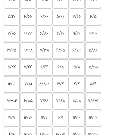
5/20
4/66
6/66
5/66
7/66
4/5
7/86
9/73
6/86
6/20
9/20
4/20
3/65
9/38
7/38
4/65
6/73
5/86
5/44
7/44
6/44
6/8
5/8
5/65
12/01
7/81
8/802
3/4
4/4
5/4
9/302
6/85
7/28
7/88
8/08
7/831
12/7
12/02
12/0
12/1
12/12
12/112
E14
9/012
9/200
9/002
12/3
12/213