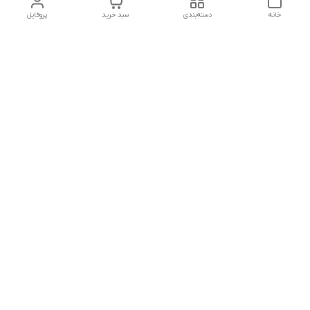
خانه
دسته‌بندی
سبد خرید
پروفایل
دسترسی سریع
تماس با ما
شکایات
درباره ما
قوانین و مقررات
سیاست حریم خصوصی
هفت روز هفته ، ۲۴ ساعت شبانه‌روز پاسخگوی شما هستیم
شماره تماس
09391181518