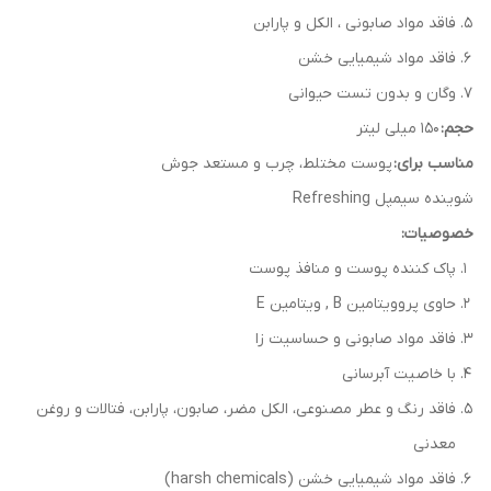
فاقد مواد صابونی ، الکل و پارابن
فاقد مواد شیمیایی خشن
وگان و بدون تست حیوانی
حجم:
150 میلی لیتر
مناسب برای:
پوست مختلط، چرب و مستعد جوش
شوینده سیمپل Refreshing
خصوصیات:
پاک کننده پوست و منافذ پوست
حاوی پروویتامین B , ویتامین E
فاقد مواد صابونی و حساسیت زا
با خاصیت آبرسانی
فاقد رنگ و عطر مصنوعی، الکل مضر، صابون، پارابن، فتالات و روغن
معدنی
فاقد مواد شیمیایی خشن (harsh chemicals)