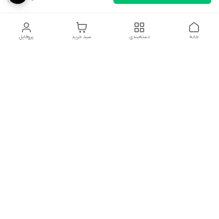
خانه
دسته‌بندی
سبد خرید
پروفایل
دسترسی سریع
تماس با ما
شکایات
درباره ما
قوانین و مقررات
سیاست حریم خصوصی
هفت روز هفته ، ۲۴ ساعت شبانه‌روز پاسخگوی شما هستیم
شماره تماس
09391181518