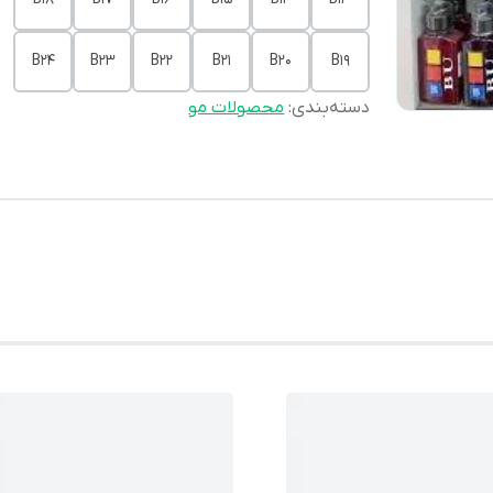
B24
B23
B22
B21
B20
B19
دسته‌بندی
:
محصولات مو