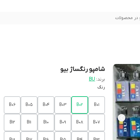
در محصولات
شامپو رنگساژ بیو
برند:
BU
رنگ
B06
B05
B04
B03
B02
B01
B12
B11
B10
B09
B08
B07
B18
B17
B16
B15
B14
B13