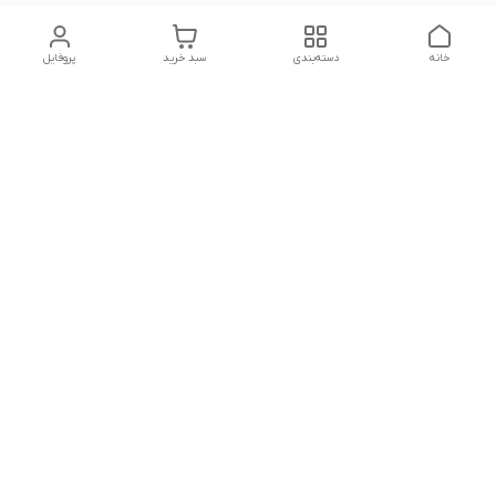
خانه
دسته‌بندی
سبد خرید
پروفایل
دسترسی سریع
تماس با ما
شکایات
درباره ما
قوانین و مقررات
سیاست حریم خصوصی
هفت روز هفته ، ۲۴ ساعت شبانه‌روز پاسخگوی شما هستیم
شماره تماس
09391181518