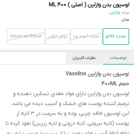
لوسیون بدن وازلین ( اصلی ) 400 ML
برند:
وازلین
مدل
عصاره کاکائو
عصاره آلوئه ورا
روغن آرگان
Advanced Repair
توضیحات
نظرات کاربران
ل
وسیون بدن وازلین Vaseline
حجم 400ML
لوسیون بدن وازلین دارای مواد مغذی تسکین دهنده و
ترمیم کننده پوست های خشک و آسیب دیده می باشد.
این لوسیون فاقد چربی بوده و به سرعت در 3 لایه از
پوست (لایه بیرونی، لایه درونی و لایه زیرین) نفوذ کرده تا
تمام انواع آسیب های پوستی را از بین ببرد و سبب نرمی و