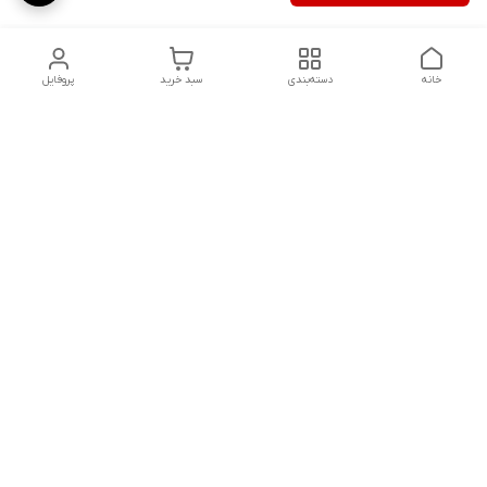
خانه
دسته‌بندی
سبد خرید
پروفایل
دسترسی سریع
تماس با ما
شکایات
درباره ما
قوانین و مقررات
سیاست حریم خصوصی
هفت روز هفته ، ۲۴ ساعت شبانه‌روز پاسخگوی شما هستیم
شماره تماس
09391181518