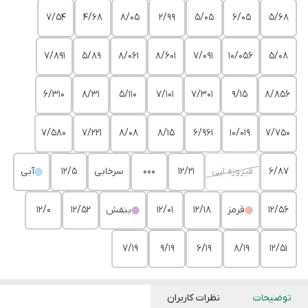
7/54
4/68
8/05
2/99
5/05
6/05
5/68
7/891
5/89
8/061
8/601
7/091
10/056
5/08
6/310
8/31
5/110
7/101
7/301
9/15
8/856
7/580
7/221
8/08
8/15
6/961
10/019
7/750
6/87
فیروزه ایی
12/21
000
سرخابی
12/5
آبی
12/56
قرمز
12/18
12/01
بنفش
12/52
12/0
7/19
9/19
6/19
8/19
12/51
توضیحات
نظرات کاربران