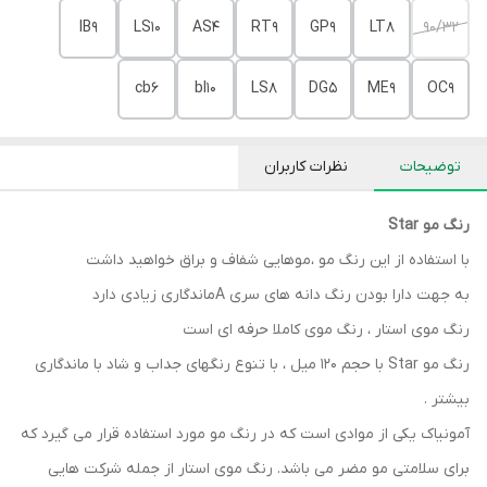
IB9
LS10
AS4
RT9
GP9
LT8
90/32
cb6
bl10
LS8
DG5
ME9
OC9
توضیحات
نظرات کاربران
رنگ مو Star
با استفاده از این رنگ مو ،موهایی شفاف و براق خواهید داشت
به جهت دارا بودن رنگ دانه های سری Aماندگاری زیادی دارد
رنگ موی استار ، رنگ موی کاملا حرفه ای است
رنگ مو Star با حجم 120 میل ، با تنوع رنگهای جداب و شاد با ماندگاری
بیشتر .
آمونیاک یکی از موادی است که در رنگ مو مورد استفاده قرار می گیرد که
برای سلامتی مو مضر می باشد. رنگ موی استار از جمله شرکت هایی