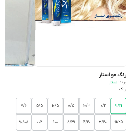
رنگ مو استار
برند:
استار
رنگ
7/6
5/5
10/5
8/5
10/3
10/2
91/21
90/08
002
900
8/31
4/20
3/20
91/25