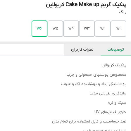
پنکیک گریم Cake Make up کریولاین
رنگ
w6
w5
w4
w3
w2
w1
توضیحات
نظرات کاربران
پنکیک کریولان
مخصوص پوستهای معمولی و چرب
پوشانندگی زیاد و پوشاننده لک و عیوب
ماندگاری طولانی مدت
سبک و نرم
حاوی فیلترهای UV
ضد حساسیت و قابل استفاده برای تمام بدن
استفاده به صورت مرطوب