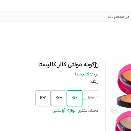
در محصولات
رژگونه مولتی کالر کالیستا
برند:
کالیستا
رنگ
B24
B23
B22
B21
دسته‌بندی
:
لوازم آرایشی