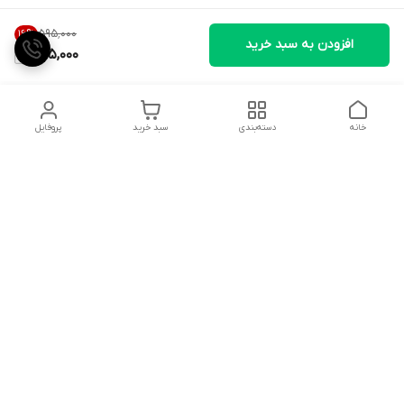
۵۹۵٬۰۰۰
16
%
افزودن به سبد خرید
495,000
خانه
دسته‌بندی
سبد خرید
پروفایل
دسترسی سریع
تماس با ما
شکایات
درباره ما
قوانین و مقررات
سیاست حریم خصوصی
هفت روز هفته ، ۲۴ ساعت شبانه‌روز پاسخگوی شما هستیم