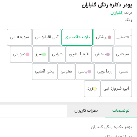
پودر دکلره رنگی گلباران
برند:
گلباران
رنگ
فندقی
زرشکی
بلوندخاکستری
آبی اقیانوسی
سورمه ایی
سرخابی
بنفش
قرمزآتشین
شرابی
سبز
صورتی
مسی
زردآلویی
یاسی
هلویی
یخی قطبی
آبی فیروزه ایی
زرد
توضیحات
نظرات کاربران
پودر دکلره رنگی گلباران
در 18 طیف رنگ